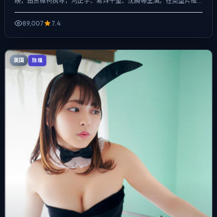
映，由贾樟柯执导，河正宇、易烊千玺、沈腾等主演。在类型片框
架里埋入作者式旁白与留白，一场意外成为切口，牵出家庭、职场...
89,007
7.4
英国
独播