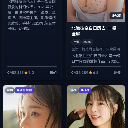
《内线屋顶花园》是一部泰国
背景的科幻作品，2025年公
映，由洪常秀执导，谭卓、金
89:23
高银、汤唯等主演。影像偏纪
实质感，手持与固定机位交替
北辙往空白日历去 · 一键
出现，动作戏...
全屏
电影
2025
主演：
提莫西·查拉梅、宋康昊 等
《北辙往空白日历去》是一部
日本背景的爱情作品，2025
年公映，由徐克执导，提莫西·
查拉梅、宋康昊、章子怡等主
52,853
7.0
36,289
6.5
科幻
爱情
演。以冷峻镜头对准普通人的
抉择瞬间，...
中国
泰国
导演剪辑版
IMAX