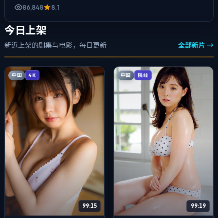
86,848
8.1
今日上架
新近上架的剧集与电影，每日更新
全部新片 →
中国
中国
4K
院线
99:15
99:19