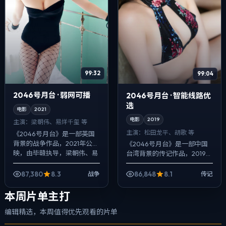
99:32
99:04
2046号月台 · 弱网可播
2046号月台 · 智能线路优
选
电影
2021
电影
2019
主演：
梁朝伟、易烊千玺 等
主演：
松田龙平、胡歌 等
《2046号月台》是一部英国
背景的战争作品，2021年公
《2046号月台》是一部中国
映，由毕赣执导，梁朝伟、易
台湾背景的传记作品，2019年
烊千玺、李秉宪等主演。配乐
公映，由刁亦男执导，松田龙
克制，关键场面反而以环境声
平、胡歌、廖凡等主演。配乐
87,380
8.3
86,848
8.1
战争
传记
托情绪，爱...
克制，关键场面反而以环境声
托情绪，...
本周片单主打
编辑精选，本周值得优先观看的片单