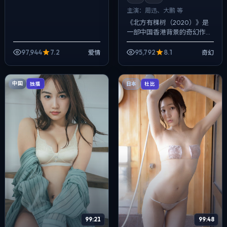
主演：
周迅、大鹏 等
《北方有棵树（2020）》是
一部中国香港背景的奇幻作
品，2017年公映，由韦斯·安德
森执导，周迅、大鹏、沈腾等
97,944
7.2
95,792
8.1
爱情
奇幻
主演。用双线叙事把过去与现
在拧成一...
中国
独播
日本
杜比
99:21
99:48