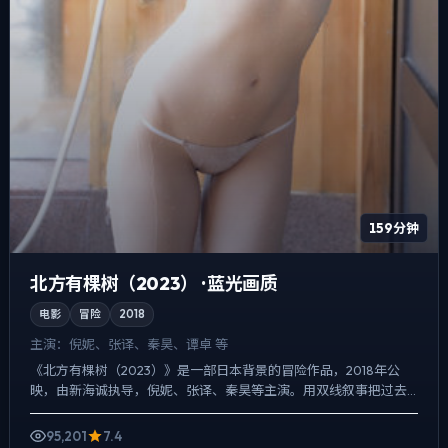
159分钟
北方有棵树（2023） · 蓝光画质
电影
冒险
2018
主演：
倪妮、张译、秦昊、谭卓 等
《北方有棵树（2023）》是一部日本背景的冒险作品，2018年公
映，由新海诚执导，倪妮、张译、秦昊等主演。用双线叙事把过去
与现在拧成一股绳，悬疑外壳下，更想讨论的是「记忆是否可...
95,201
7.4