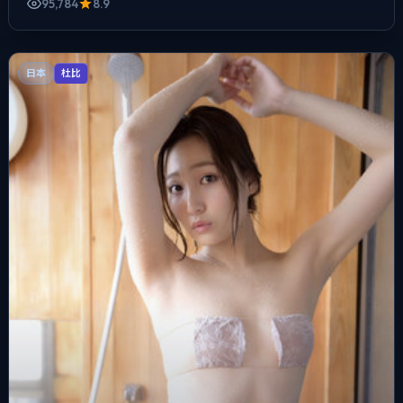
95,784
8.9
日本
杜比