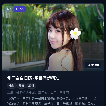
日本
IMAX
140分钟
侧门空白日历 · 字幕同步精准
电影
爱情
2018
主演：
佛罗伦斯·皮尤、章子怡、白宇、周冬雨
《侧门空白日历》是一部日本背景的爱情作品，2018年公映，由文
牧野执导，佛罗伦斯·皮尤、章子怡、白宇等主演。影像偏纪实质