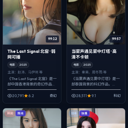
99:12
99:57
The Last Signal 北窗 · 弱
当雾声遇见雾中灯塔 · 高
网可播
清不卡顿
电影
2025
电影
2025
主演：
赵涛、马伊琍 等
主演：
秦昊、周冬雨 等
《The Last Signal 北窗》是一
《当雾声遇见雾中灯塔》是一
部中国香港背景的奇幻作品，
部泰国背景的科幻作品，
2025年公映，由陈凯歌执
2025年公映，由宁浩执导，
导，赵涛、马伊琍、菅田将晖
秦昊、周冬雨、裴斗娜等主
20,791
6.2
28,511
9.1
奇幻
科幻
等主演。把城市当作角色...
演。在类型片框架里埋入作者
式旁白与留白，一场...
韩国
日本
院线
独播