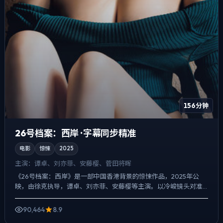
156分钟
26号档案：西岸 · 字幕同步精准
电影
惊悚
2025
主演：
谭卓、刘亦菲、安藤樱、菅田将晖
《26号档案：西岸》是一部中国香港背景的惊悚作品，2025年公
映，由徐克执导，谭卓、刘亦菲、安藤樱等主演。以冷峻镜头对准
普通人的抉择瞬间，人物在道德灰区反复试探，观众情绪被慢慢...
90,464
8.9