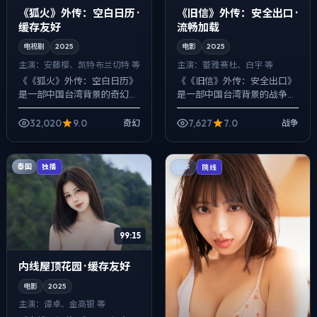
《狐火》外传：空白日历 ·
《旧信》外传：安全出口 ·
缓存友好
流畅加载
电视剧
2025
电影
2025
主演：
安藤樱、凯特·布兰切特 等
主演：
蕾雅·赛杜、白宇 等
《《狐火》外传：空白日历》
《《旧信》外传：安全出口》
是一部中国台湾背景的奇幻作
是一部中国台湾背景的战争作
品，2025年公映，由李安执
品，2025年公映，由李安执
导，安藤樱、凯特·布兰切特、
导，蕾雅·赛杜、白宇、姜武等
32,020
9.0
7,627
7.0
奇幻
战争
廖凡等主演。用双线叙事把过
主演。用双线叙事把过去与现
去与现在拧...
在拧成一股...
泰国
独播
日本
院线
99:15
内线屋顶花园 · 缓存友好
电影
2025
主演：
谭卓、金高银 等