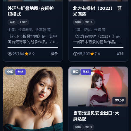
外环与折叠地图 · 夜间护
北方有棵树（2023） · 蓝
眼模式
光画质
电影
2017
电影
2018
主演：
长泽雅美、金高银 等
主演：
倪妮、张译 等
《外环与折叠地图》是一部中
《北方有棵树（2023）》是
国台湾背景的战争作品，2017
一部日本背景的冒险作品，
年公映，由韦斯·安德森执导，
2018年公映，由新海诚执导，
长泽雅美、金高银、王景春等
倪妮、张译、秦昊等主演。用
95,784
8.9
95,201
7.4
战争
冒险
主演。配乐克制，关键场面反
双线叙事把过去与现在拧成一
而以环境...
股绳，悬疑...
中国
泰国
完结
院线
99:58
当南池遇见安全出口 · 大
屏适配
电影
2017