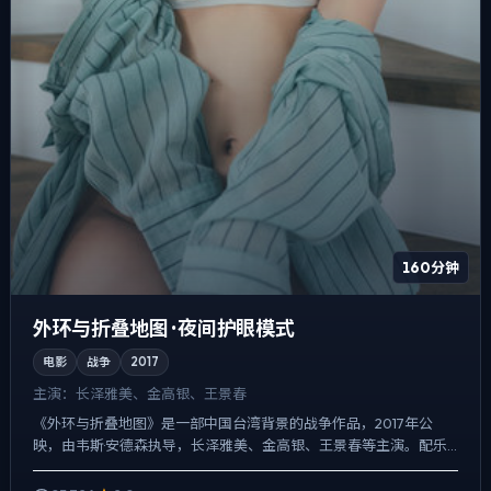
160分钟
外环与折叠地图 · 夜间护眼模式
电影
战争
2017
主演：
长泽雅美、金高银、王景春
《外环与折叠地图》是一部中国台湾背景的战争作品，2017年公
映，由韦斯·安德森执导，长泽雅美、金高银、王景春等主演。配乐
克制，关键场面反而以环境声托情绪，冲突并非来自夸张奇观，...