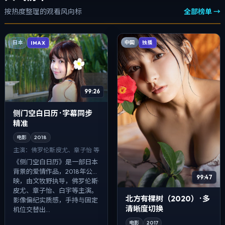
按热度整理的观看风向标
全部榜单 →
中国
日本
独播
IMAX
99:26
侧门空白日历 · 字幕同步
精准
电影
2018
主演：
佛罗伦斯·皮尤、章子怡 等
《侧门空白日历》是一部日本
背景的爱情作品，2018年公
99:47
映，由文牧野执导，佛罗伦斯·
皮尤、章子怡、白宇等主演。
北方有棵树（2020） · 多
影像偏纪实质感，手持与固定
清晰度切换
机位交替出...
电影
2017