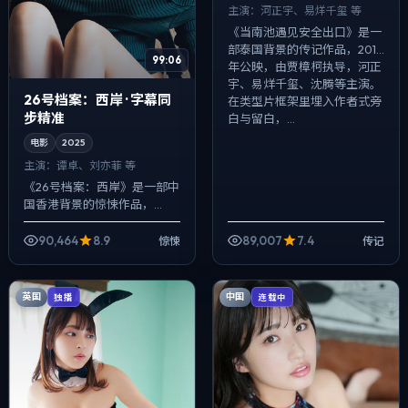
主演：
河正宇、易烊千玺 等
《当南池遇见安全出口》是一
部泰国背景的传记作品，2017
99:06
年公映，由贾樟柯执导，河正
宇、易烊千玺、沈腾等主演。
26号档案：西岸 · 字幕同
在类型片框架里埋入作者式旁
步精准
白与留白，...
电影
2025
主演：
谭卓、刘亦菲 等
《26号档案：西岸》是一部中
国香港背景的惊悚作品，
2025年公映，由徐克执导，
谭卓、刘亦菲、安藤樱等主
90,464
8.9
89,007
7.4
惊悚
传记
演。以冷峻镜头对准普通人的
抉择瞬间，人物在...
英国
中国
独播
连载中