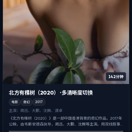
142分钟
北方有棵树（2020） · 多清晰度切换
电影
奇幻
2017
主演：
周迅、大鹏、沈腾、谭卓
《北方有棵树（2020）》是一部中国香港背景的奇幻作品，2017年
公映，由韦斯·安德森执导，周迅、大鹏、沈腾等主演。用双线叙事
把过去与现在拧成一股绳，爱情线并不喧宾夺主，却成为...