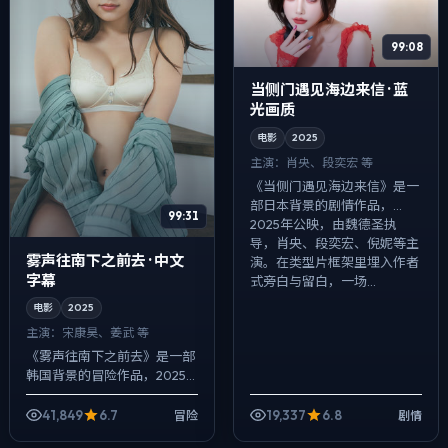
99:08
当侧门遇见海边来信 · 蓝
光画质
电影
2025
主演：
肖央、段奕宏 等
《当侧门遇见海边来信》是一
部日本背景的剧情作品，
99:31
2025年公映，由魏德圣执
导，肖央、段奕宏、倪妮等主
雾声往南下之前去 · 中文
演。在类型片框架里埋入作者
字幕
式旁白与留白，一场...
电影
2025
主演：
宋康昊、姜武 等
《雾声往南下之前去》是一部
韩国背景的冒险作品，2025
年公映，由克里斯托弗·诺兰执
导，宋康昊、姜武、凯特·布兰
41,849
6.7
19,337
6.8
冒险
剧情
切特等主演。以冷峻镜头对准